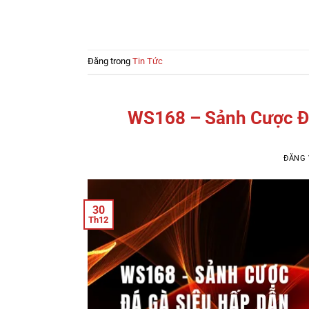
Đăng trong
Tin Tức
WS168 – Sảnh Cược Đá
ĐĂNG
30
Th12