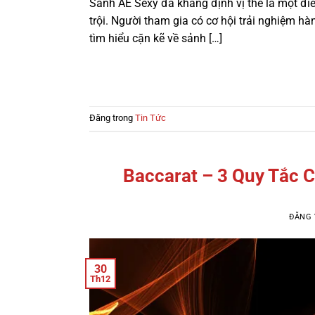
Sảnh AE Sexy đã khẳng định vị thế là một điể
trội. Người tham gia có cơ hội trải nghiệm hà
tìm hiểu cặn kẽ về sảnh […]
Đăng trong
Tin Tức
Baccarat – 3 Quy Tắc 
ĐĂNG
30
Th12