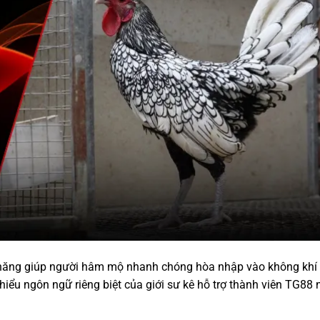
 năng giúp người hâm mộ nhanh chóng hòa nhập vào không khí 
hiểu ngôn ngữ riêng biệt của giới sư kê hỗ trợ thành viên TG88