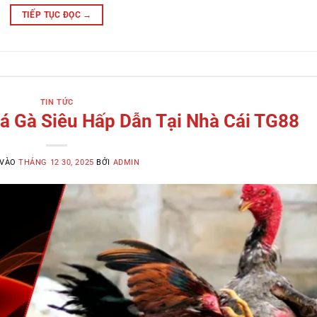
TIẾP TỤC ĐỌC
→
TIN TỨC
 Gà Siêu Hấp Dẫn Tại Nhà Cái TG88
 VÀO
THÁNG 12 30, 2025
BỞI
ADMIN