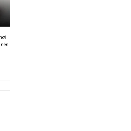
hơi
o nên