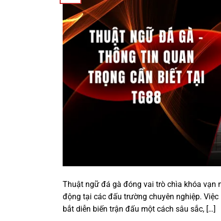
Thuật ngữ đá gà đóng vai trò chìa khóa vạn
động tại các đấu trường chuyên nghiệp. Việc 
bắt diễn biến trận đấu một cách sâu sắc, […]