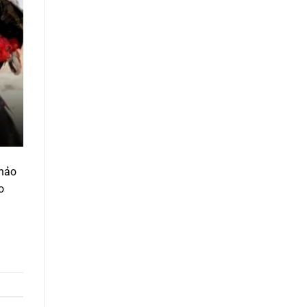
 hảo
o