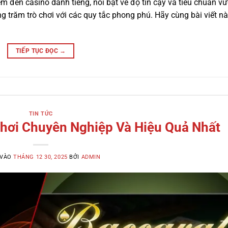
m đến casino danh tiếng, nổi bật về độ tin cậy và tiêu chuẩn vư
ng trăm trò chơi với các quy tắc phong phú. Hãy cùng bài viết n
TIẾP TỤC ĐỌC
→
TIN TỨC
Chơi Chuyên Nghiệp Và Hiệu Quả Nhất
 VÀO
THÁNG 12 30, 2025
BỞI
ADMIN