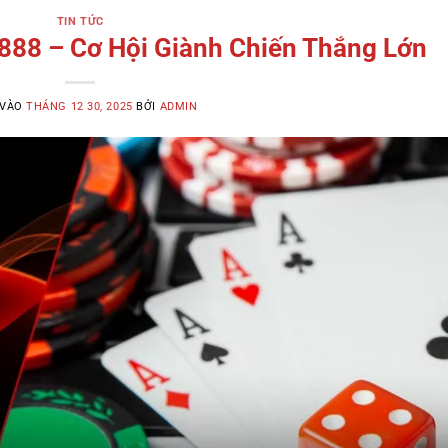
TIN TỨC
U888 – Cơ Hội Giành Chiến Thắng Lớn
 VÀO
THÁNG 12 30, 2025
BỞI
ADMIN